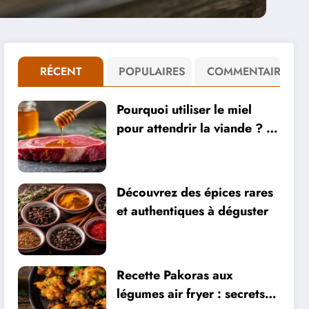
RÉCENT
POPULAIRES
COMMENTAIRE
Pourquoi utiliser le miel
pour attendrir la viande ? 5
recettes de marinades
savoureuses
Découvrez des épices rares
et authentiques à déguster
Recette Pakoras aux
légumes air fryer : secrets