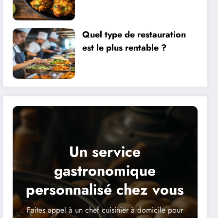
d’une cuisson parfaite et
saine
Quel type de restauration
est le plus rentable ?
Un service
gastronomique
personnalisé chez vous
Faites appel à un chef cuisinier à domicile pour