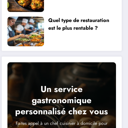
d’une cuisson parfaite et
saine
Quel type de restauration
est le plus rentable ?
Un service
gastronomique
personnalisé chez vous
Faites appel à un chef cuisinier à domicile pour