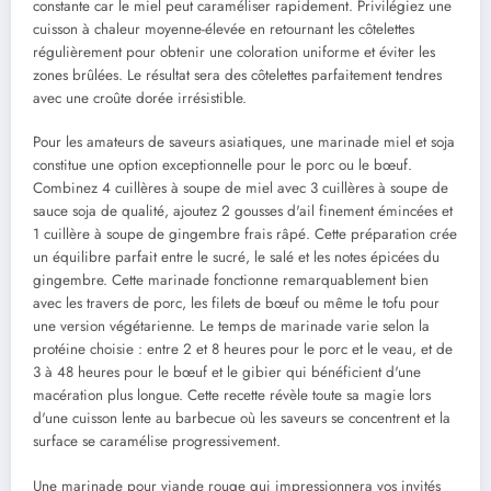
constante car le miel peut caraméliser rapidement. Privilégiez une
cuisson à chaleur moyenne-élevée en retournant les côtelettes
régulièrement pour obtenir une coloration uniforme et éviter les
zones brûlées. Le résultat sera des côtelettes parfaitement tendres
avec une croûte dorée irrésistible.
Pour les amateurs de saveurs asiatiques, une marinade miel et soja
constitue une option exceptionnelle pour le porc ou le bœuf.
Combinez 4 cuillères à soupe de miel avec 3 cuillères à soupe de
sauce soja de qualité, ajoutez 2 gousses d'ail finement émincées et
1 cuillère à soupe de gingembre frais râpé. Cette préparation crée
un équilibre parfait entre le sucré, le salé et les notes épicées du
gingembre. Cette marinade fonctionne remarquablement bien
avec les travers de porc, les filets de bœuf ou même le tofu pour
une version végétarienne. Le temps de marinade varie selon la
protéine choisie : entre 2 et 8 heures pour le porc et le veau, et de
3 à 48 heures pour le bœuf et le gibier qui bénéficient d'une
macération plus longue. Cette recette révèle toute sa magie lors
d'une cuisson lente au barbecue où les saveurs se concentrent et la
surface se caramélise progressivement.
Une marinade pour viande rouge qui impressionnera vos invités